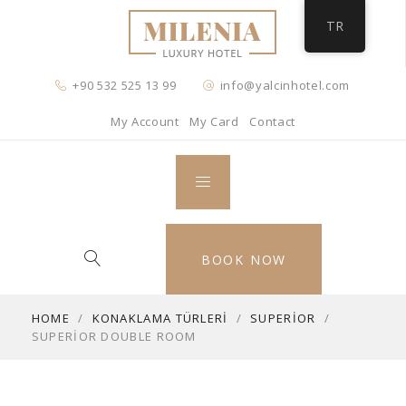
TR
+90 532 525 13 99
info@yalcinhotel.com
My Account
My Card
Contact
BOOK NOW
HOME
/
KONAKLAMA TÜRLERI
/
SUPERIOR
/
SUPERIOR DOUBLE ROOM