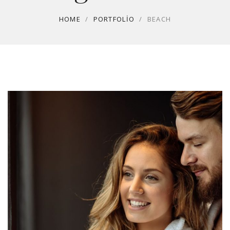
HOME
/
PORTFOLIO
/
BEACH