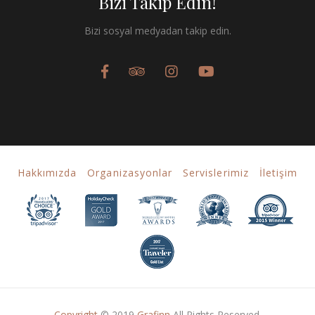
Bizi Takip Edin!
Bizi sosyal medyadan takip edin.
Hakkımızda
Organizasyonlar
Servislerimiz
İletişim
Copyright
© 2019
Grafinn
All Rights Reserved.