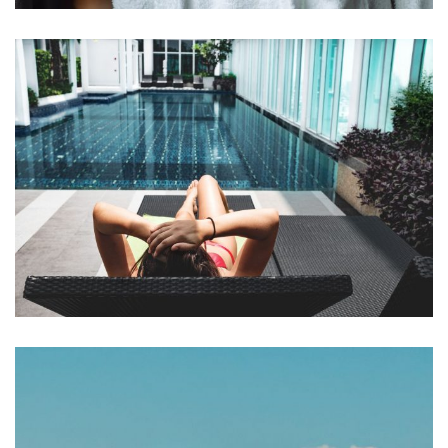
Tellus orci ac auctor
POOLS & BEACH
SPA & FITNESS
Et odio pellentesque
POOLS & BEACH